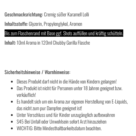
Geschmacksrichtung:
Cremig süßer Karamell Lolli
Inhaltsstoffe:
Glyzerin, Propylenglykol, Aromen
Bis zum Flaschenrand mit Base ggf. Shots auffüllen und kräftig schütteln.
Inhalt:
10ml Aroma in 120ml Chubby Gorilla Flasche
Sicherheitshinweise / Warnhinweise:
Dieses Produkt darf nicht in die Hände von Kindern gelangen!
Das Produkt ist nicht für Personen unter 18 Jahren geeignet bzw.
verkäuflich!
Es handelt sich um ein Aroma zur eigenen Herstellung von E-Liquids,
das nicht zum pur Dampfen geeignet ist!
Unter Verschluss und für Kinder unzugänglich aufbewahren
S45 Bei Unfall oder Unwohlsein sofort Arzt hinzuziehen
WICHTIG: Bitte Mindesthaltbarkeitsdatum beachten.