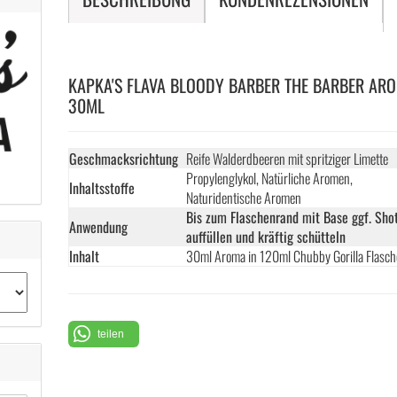
KAPKA'S FLAVA BLOODY BARBER THE BARBER AR
30ML
Geschmacksrichtung
Reife Walderdbeeren mit spritziger Limette
Propylenglykol, Natürliche Aromen,
Inhaltsstoffe
Naturidentische Aromen
Bis zum Flaschenrand mit Base ggf. Sho
Anwendung
auffüllen und kräftig schütteln
Inhalt
30ml Aroma in 120ml Chubby Gorilla Flasch
teilen