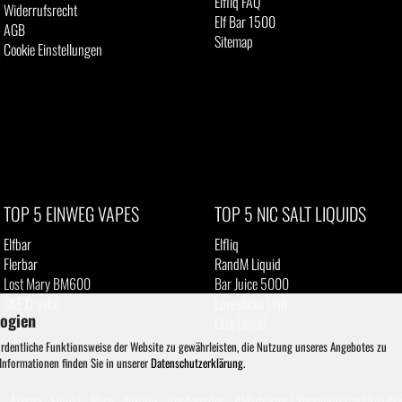
Elfliq FAQ
Widerrufsrecht
Elf Bar 1500
AGB
Sitemap
Cookie Einstellungen
TOP 5 EINWEG VAPES
TOP 5 NIC SALT LIQUIDS
Elfbar
Elfliq
Flerbar
RandM Liquid
Lost Mary BM600
Bar Juice 5000
SKE Crystal
Lovesticks Liqit
logien
IVG
Elux Liquid
ordentliche Funktionsweise der Website zu gewährleisten, die Nutzung unseres Angebotes zu
 Informationen finden Sie in unserer
Datenschutzerklärung
.
- Aroma - Liquid - Base - Nikotin - Verdampfer - Akkuträger |
Shopping Cart Solutio