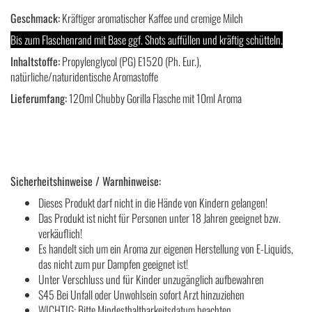
Geschmack:
Kräftiger aromatischer Kaffee und cremige Milch
Bis zum Flaschenrand mit Base ggf. Shots auffüllen und kräftig schütteln.
Inhaltstoffe:
Propylenglycol (PG) E1520 (Ph. Eur.),
natürliche/naturidentische Aromastoffe
Lieferumfang:
120ml Chubby Gorilla Flasche mit 10ml Aroma
Sicherheitshinweise / Warnhinweise:
Dieses Produkt darf nicht in die Hände von Kindern gelangen!
Das Produkt ist nicht für Personen unter 18 Jahren geeignet bzw.
verkäuflich!
Es handelt sich um ein Aroma zur eigenen Herstellung von E-Liquids,
das nicht zum pur Dampfen geeignet ist!
Unter Verschluss und für Kinder unzugänglich aufbewahren
S45 Bei Unfall oder Unwohlsein sofort Arzt hinzuziehen
WICHTIG: Bitte Mindesthaltbarkeitsdatum beachten.