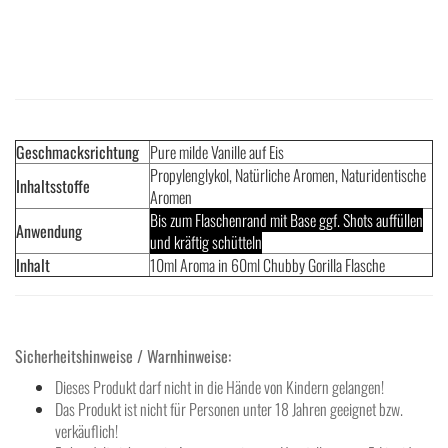
Geschmacksrichtung
Pure milde Vanille auf Eis
Propylenglykol, Natürliche Aromen, Naturidentische
Inhaltsstoffe
Aromen
Bis zum Flaschenrand mit Base ggf. Shots auffüllen
Anwendung
und kräftig schütteln
Inhalt
10ml Aroma in 60ml Chubby Gorilla Flasche
Sicherheitshinweise / Warnhinweise:
Dieses Produkt darf nicht in die Hände von Kindern gelangen!
Das Produkt ist nicht für Personen unter 18 Jahren geeignet bzw.
verkäuflich!