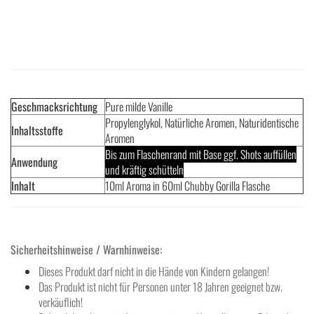
Geschmacksrichtung
Pure milde Vanille
Propylenglykol, Natürliche Aromen, Naturidentische
Inhaltsstoffe
Aromen
Bis zum Flaschenrand mit Base ggf. Shots auffüllen
Anwendung
und kräftig schütteln
Inhalt
10ml Aroma in 60ml Chubby Gorilla Flasche
Sicherheitshinweise / Warnhinweise:
Dieses Produkt darf nicht in die Hände von Kindern gelangen!
Das Produkt ist nicht für Personen unter 18 Jahren geeignet bzw.
verkäuflich!