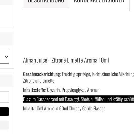
Alman Juice - Zitrone Limette Aroma 10ml
Geschmacksrichtung:
Fruchtig spritzige, leicht säuerliche Mischun
Zitrone und Limette
Inhaltsstoffe:
Glyzerin, Propylenglykol, Aromen
Bis zum Flaschenrand mit Base ggf. Shots auffüllen und kräftig schütt
Inhalt:
10ml Aroma in 60ml Chubby Gorilla Flasche