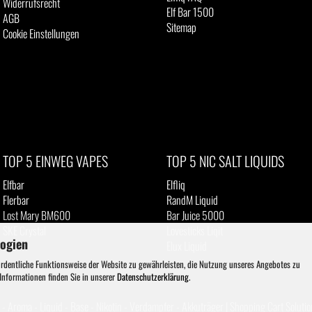
Widerrufsrecht
Elf Bar 1500
AGB
Sitemap
Cookie Einstellungen
TOP 5 EINWEG VAPES
TOP 5 NIC SALT LIQUIDS
Elfbar
Elfliq
Flerbar
RandM Liquid
Lost Mary BM600
Bar Juice 5000
SKE Crystal
Lovesticks Liqit
logien
IVG
Elux Liquid
ordentliche Funktionsweise der Website zu gewährleisten, die Nutzung unseres Angebotes zu
 Informationen finden Sie in unserer
Datenschutzerklärung
.
- Aroma - Liquid - Base - Nikotin - Verdampfer - Akkuträger |
Shopping Cart Solutio