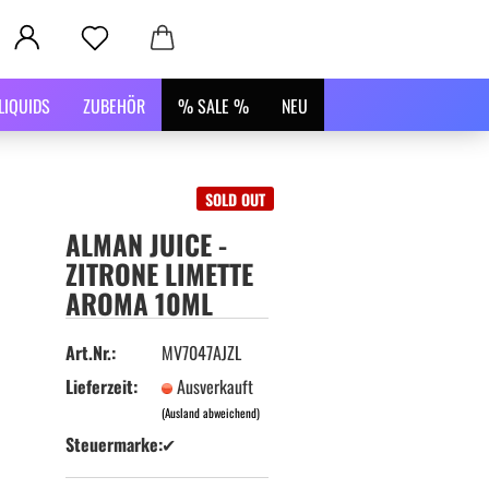
LIQUIDS
ZUBEHÖR
% SALE %
NEU
SOLD OUT
ALMAN JUICE -
ZITRONE LIMETTE
AROMA 10ML
Art.Nr.:
MV7047AJZL
Lieferzeit:
Ausverkauft
(Ausland abweichend)
Steuermarke:
✔