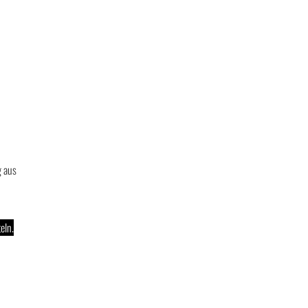
g aus
eln.